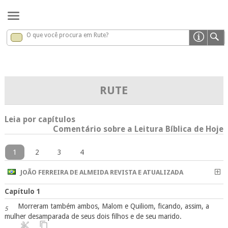
O que você procura em Rute?
Rute
x
RUTE
Leia por capítulos
Comentário sobre a Leitura Bíblica de Hoje
1
2
3
4
JOÃO FERREIRA DE ALMEIDA REVISTA E ATUALIZADA
Capítulo 1
Morreram também ambos, Malom e Quiliom, ficando, assim, a
5
mulher desamparada de seus dois filhos e de seu marido.