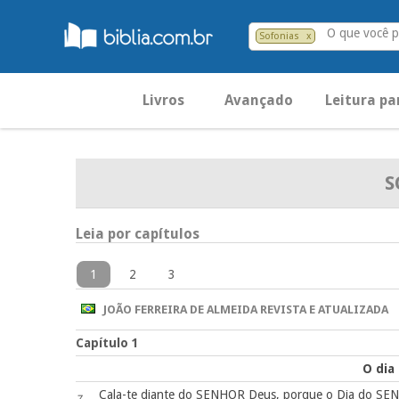
O que você p
Sofonias
x
Livros
Avançado
Leitura pa
S
Leia por capítulos
1
2
3
JOÃO FERREIRA DE ALMEIDA REVISTA E ATUALIZADA
Capítulo 1
O dia
Cala-te diante do SENHOR Deus, porque o Dia do SENHO
7