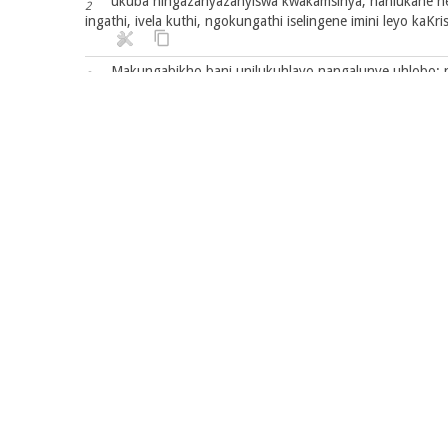
ukuba ningazanyazanyiswa kwakamsinya, nahlukane ne
2
ingathi, ivela kuthi, ngokungathi iselingene imini leyo kaKris
Makungabikho bani unilukuhlayo nangalunye uhlobo; ng
3
atyhileke umntu wesono, unyana wotshabalalo;
lowo uchasayo, uziphakamisayo ngaphezu kwento yonk
4
etempileni kaThixo, ezenza uThixo, ezibonisa ukuba unguT
Anikhumbuli na, ukuba oko bendisekuni ndanixelela ezi
5
Nangoku niyakwazi okubambezelayo, ukuze atyhileke n
6
Kuba imfihlelo yokuchasana nomthetho iselisebenza;
7
Andule ukutyhileka ongenamthetho; lowo iya kumtsh
8
kokufika kwayo: