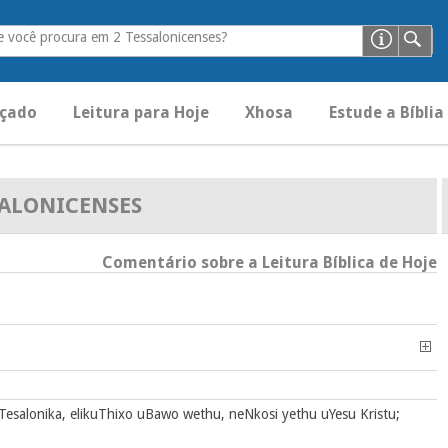
 você procura em 2 Tessalonicenses?
çado
Leitura para Hoje
Xhosa
Estude a Bíblia
SALONICENSES
Comentário sobre a Leitura Bíblica de Hoje
Tesalonika, elikuThixo uBawo wethu, neNkosi yethu uYesu Kristu;