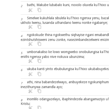
bathi, Makube lubabalo kuni, noxolo oluvela kuThixo 
2
Simelwe kukuhlala sibulela kuThixo ngenxa yenu, baza
3
ukholo lwenu, lusanda uthandano lwenu nonke ngabanye;
ngokokude thina ngokwethu siqhayise ngani emabandl
4
ezintshutshisweni zenu zonke, nasezimbandezelweni enizi
umbonakaliso ke lowo womgwebo onobulungisa kaThixo
5
enithi ngenxa yabo nive nokuva ubunzima;
ukuba kanti yinto ebubulungisa kuThixo ukubabuyeke
6
athi, nina babandezelwayo, anibuyekeze ngokuniphumza
7
inezithunywa zamandla ayo;
inomlilo odangazelayo, ibaphindezela abangamaziyo uT
8
Kristu;