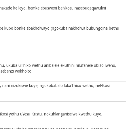
hakade ke leyo, bemke ebusweni beNkosi, nasebuqaqawulini
seke kubo bonke abakholwayo (ngokuba nakholwa bubungqina bethu
u, ukuba uThixo wethu anibalele ekuthini nilufanele ubizo lwenu,
sebenzi wokholo;
i, nani nizukiswe kuye, ngokobabalo lukaThixo wethu, neNkosi
Nkosi yethu uYesu Kristu, nokuhlanganiselwa kwethu kuyo,