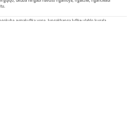
ngqiqo; ukuba ningabi navuso ngamoya, ngalizwi, ngancwadi
tu.
okuba ayinakufika yona, lungakhanga lufike ulahlo kuqala,
e ekuthiwa nguThixo, nehlonelwayo, ngokokude azihlalise
hixo.
 zinto?
gelakhe ixesha.
 kodwa kulindwe ukuba ade lowo ubambezelayo ngoku asuswe kanye.
isa iNkosi ngomoya womlomo wayo, imbangise ngokubonakala