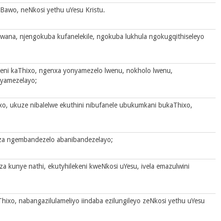
uBawo, neNkosi yethu uYesu Kristu.
lwana, njengokuba kufanelekile, ngokuba lukhula ngokugqithiseleyo
eni kaThixo, ngenxa yonyamezelo lwenu, nokholo lwenu,
nyamezelayo;
, ukuze nibalelwe ekuthini nibufanele ubukumkani bukaThixo,
za ngembandezelo abanibandezelayo;
 kunye nathi, ekutyhilekeni kweNkosi uYesu, ivela emazulwini
hixo, nabangazilulameliyo iindaba ezilungileyo zeNkosi yethu uYesu