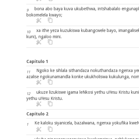
bona abo baya kuva ukubethwa, intshabalalo engunap
9
bokomelela kwayo;
xa ithe yeza kuzukiswa kubangcwele bayo, imangali
10
kuni), ngaloo mini.
Capítulo 1
Ngoko ke sihlala sithandaza nokuthandaza ngenxa yen
11
azalise ngokunamandla konke ukukholiswa kukulunga, nom
ukuze lizukiswe igama leNkosi yethu uYesu Kristu kun
12
yethu uYesu Kristu.
Capítulo 2
Ke kaloku siyanicela, bazalwana, ngenxa yokufika kwe
1