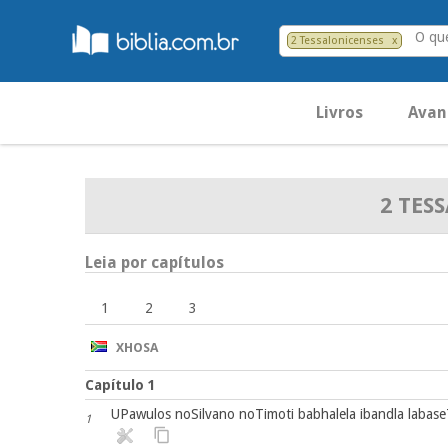
O que
2 Tessalonicenses
x
Livros
Avan
2 TES
Leia por capítulos
1
2
3
XHOSA
Capítulo 1
UPawulos noSilvano noTimoti babhalela ibandla labase
1