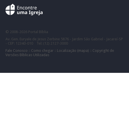
©
2008-
2026 Portal Bíblia
Av. Gen. Euryale de Jesus Zerbine 5876 - Jardim São Gabriel - Jacareí-SP
- CEP: 12340-010 Tel: (12) 2127-3000
Fale Conosco
::
Como chegar
::
Localização (mapa)
::
Copyright de
Versões Bíblicas Utilizadas