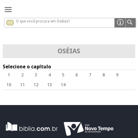
O que você procura em Oséias?
Oséias
x
OSÉIAS
Selecione o capítulo
1
2
3
4
5
6
7
8
9
10
11
12
13
14