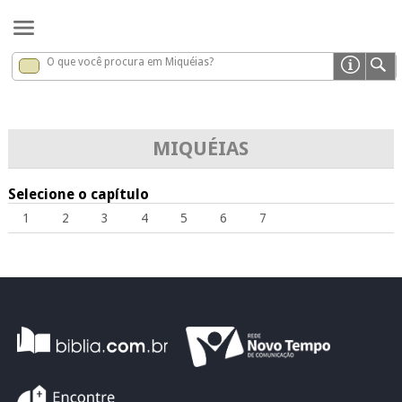
O que você procura em Miquéias?
Miquéias
x
MIQUÉIAS
Selecione o capítulo
1
2
3
4
5
6
7