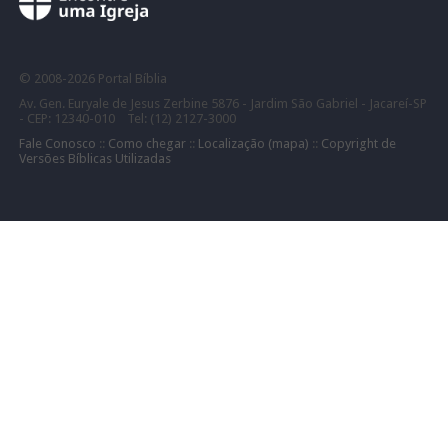
©
2008-
2026 Portal Bíblia
Av. Gen. Euryale de Jesus Zerbine 5876 - Jardim São Gabriel - Jacareí-SP
- CEP: 12340-010 Tel: (12) 2127-3000
Fale Conosco
::
Como chegar
::
Localização (mapa)
::
Copyright de
Versões Bíblicas Utilizadas