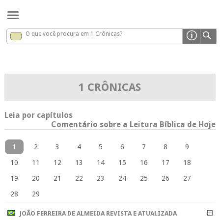
O que você procura em 1 Crônicas?
1 Crônicas
x
1 CRÔNICAS
Leia por capítulos
Comentário sobre a Leitura Bíblica de Hoje
1
2
3
4
5
6
7
8
9
10
11
12
13
14
15
16
17
18
19
20
21
22
23
24
25
26
27
28
29
JOÃO FERREIRA DE ALMEIDA REVISTA E ATUALIZADA