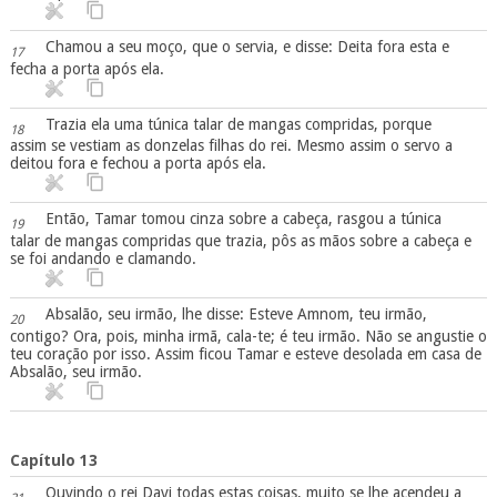
Chamou a seu moço, que o servia, e disse: Deita fora esta e
17
fecha a porta após ela.
Trazia ela uma túnica talar de mangas compridas, porque
18
assim se vestiam as donzelas filhas do rei. Mesmo assim o servo a
deitou fora e fechou a porta após ela.
Então, Tamar tomou cinza sobre a cabeça, rasgou a túnica
19
talar de mangas compridas que trazia, pôs as mãos sobre a cabeça e
se foi andando e clamando.
Absalão, seu irmão, lhe disse: Esteve Amnom, teu irmão,
20
contigo? Ora, pois, minha irmã, cala-te; é teu irmão. Não se angustie o
teu coração por isso. Assim ficou Tamar e esteve desolada em casa de
Absalão, seu irmão.
Capítulo 13
Ouvindo o rei Davi todas estas coisas, muito se lhe acendeu a