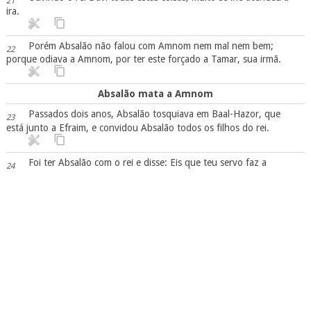
21
ira.
Porém Absalão não falou com Amnom nem mal nem bem;
22
porque odiava a Amnom, por ter este forçado a Tamar, sua irmã.
Absalão mata a Amnom
Passados dois anos, Absalão tosquiava em Baal-Hazor, que
23
está junto a Efraim, e convidou Absalão todos os filhos do rei.
Foi ter Absalão com o rei e disse: Eis que teu servo faz a
24
tosquia; peço que com o teu servo venham o rei e os seus servidores.
O rei, porém, disse a Absalão: Não, filho meu, não vamos
25
todos juntos, para não te sermos pesados. Instou com ele Absalão,
porém ele não quis ir; contudo, o abençoou.
Então, disse Absalão: Se não queres ir, pelo menos deixa ir
26
conosco Amnom, meu irmão. Porém o rei lhe disse: Para que iria ele
contigo?