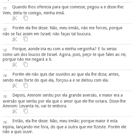
Quando lhos oferecia para que comesse, pegou-a e disse-lhe:
11
Vem, deita-te comigo, minha irmã.
Porém ela lhe disse: Não, meu irmão, não me forces, porque
12
não se faz assim em Israel; não faças tal loucura.
Porque, aonde iria eu com a minha vergonha? E tu serias
13
como um dos loucos de Israel. Agora, pois, peço-te que fales ao rei,
porque não me negará a ti.
Porém ele não quis dar ouvidos ao que ela lhe dizia; antes,
14
sendo mais forte do que ela, forçou-a e se deitou com ela.
Depois, Amnom sentiu por ela grande aversão, e maior era a
15
aversão que sentiu por ela que o amor que ele lhe votara. Disse-lhe
Amnom: Levanta-te, vai-te embora.
Então, ela lhe disse: Não, meu irmão; porque maior é esta
16
injúria, lançando-me fora, do que a outra que me fizeste. Porém ele
não a quis ouvir.