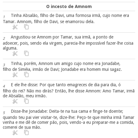
O incesto de Amnom
Tinha Absalão, filho de Davi, uma formosa irmã, cujo nome era
1
Tamar. Amnom, filho de Davi, se enamorou dela.
Angustiou-se Amnom por Tamar, sua irmã, a ponto de
2
adoecer, pois, sendo ela virgem, parecia-lhe impossível fazer-lhe coisa
alguma.
Tinha, porém, Amnom um amigo cujo nome era Jonadabe,
3
filho de Siméia, irmão de Davi; Jonadabe era homem mui sagaz.
E ele lhe disse: Por que tanto emagreces de dia para dia, ó
4
filho do rei? Não mo dirás? Então, lhe disse Amnom: Amo Tamar, irmã
de Absalão, meu irmão.
Disse-lhe Jonadabe: Deita-te na tua cama e finge-te doente;
5
quando teu pai vier visitar-te, dize-lhe: Peço-te que minha irmã Tamar
venha e me dê de comer pão, pois, vendo-a eu preparar-me a comida,
comerei de sua mão.