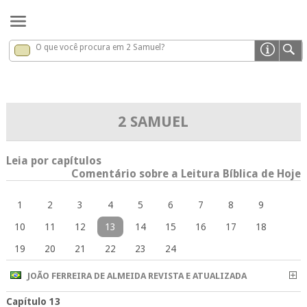
O que você procura em 2 Samuel?
2 Samuel
x
2 SAMUEL
Leia por capítulos
Comentário sobre a Leitura Bíblica de Hoje
1
2
3
4
5
6
7
8
9
10
11
12
13
14
15
16
17
18
19
20
21
22
23
24
JOÃO FERREIRA DE ALMEIDA REVISTA E ATUALIZADA
Capítulo 13