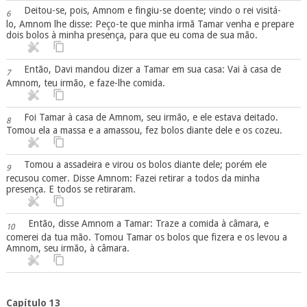
Deitou-se, pois, Amnom e fingiu-se doente; vindo o rei visitá-
6
lo, Amnom lhe disse: Peço-te que minha irmã Tamar venha e prepare
dois bolos à minha presença, para que eu coma de sua mão.
Então, Davi mandou dizer a Tamar em sua casa: Vai à casa de
7
Amnom, teu irmão, e faze-lhe comida.
Foi Tamar à casa de Amnom, seu irmão, e ele estava deitado.
8
Tomou ela a massa e a amassou, fez bolos diante dele e os cozeu.
Tomou a assadeira e virou os bolos diante dele; porém ele
9
recusou comer. Disse Amnom: Fazei retirar a todos da minha
presença. E todos se retiraram.
Então, disse Amnom a Tamar: Traze a comida à câmara, e
10
comerei da tua mão. Tomou Tamar os bolos que fizera e os levou a
Amnom, seu irmão, à câmara.
Capítulo 13