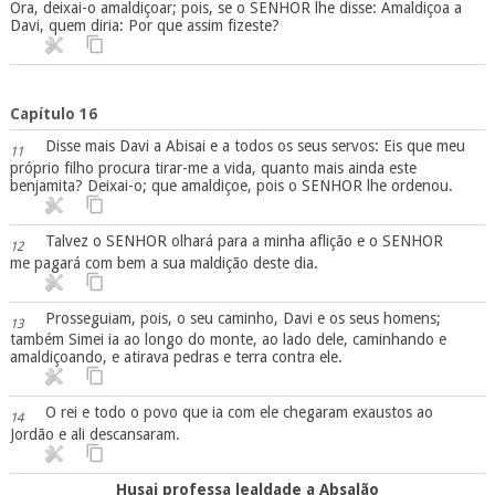
Ora, deixai-o amaldiçoar; pois, se o SENHOR lhe disse: Amaldiçoa a
Davi, quem diria: Por que assim fizeste?
Capítulo 16
Disse mais Davi a Abisai e a todos os seus servos: Eis que meu
11
próprio filho procura tirar-me a vida, quanto mais ainda este
benjamita? Deixai-o; que amaldiçoe, pois o SENHOR lhe ordenou.
Talvez o SENHOR olhará para a minha aflição e o SENHOR
12
me pagará com bem a sua maldição deste dia.
Prosseguiam, pois, o seu caminho, Davi e os seus homens;
13
também Simei ia ao longo do monte, ao lado dele, caminhando e
amaldiçoando, e atirava pedras e terra contra ele.
O rei e todo o povo que ia com ele chegaram exaustos ao
14
Jordão e ali descansaram.
Husai professa lealdade a Absalão