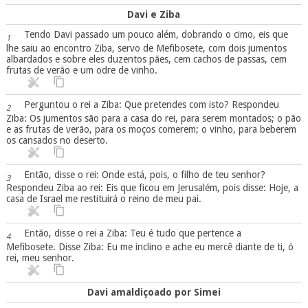
Davi e Ziba
Tendo Davi passado um pouco além, dobrando o cimo, eis que
1
lhe saiu ao encontro Ziba, servo de Mefibosete, com dois jumentos
albardados e sobre eles duzentos pães, cem cachos de passas, cem
frutas de verão e um odre de vinho.
Perguntou o rei a Ziba: Que pretendes com isto? Respondeu
2
Ziba: Os jumentos são para a casa do rei, para serem montados; o pão
e as frutas de verão, para os moços comerem; o vinho, para beberem
os cansados no deserto.
Então, disse o rei: Onde está, pois, o filho de teu senhor?
3
Respondeu Ziba ao rei: Eis que ficou em Jerusalém, pois disse: Hoje, a
casa de Israel me restituirá o reino de meu pai.
Então, disse o rei a Ziba: Teu é tudo que pertence a
4
Mefibosete. Disse Ziba: Eu me inclino e ache eu mercê diante de ti, ó
rei, meu senhor.
Davi amaldiçoado por Simei