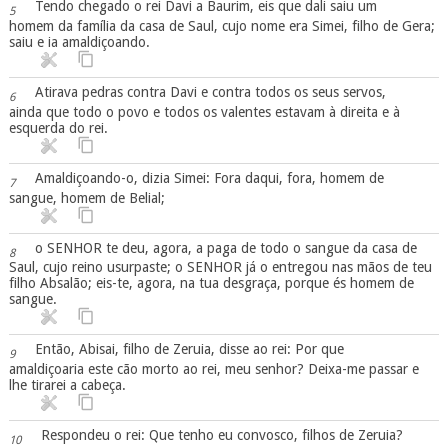
Tendo chegado o rei Davi a Baurim, eis que dali saiu um
5
homem da família da casa de Saul, cujo nome era Simei, filho de Gera;
saiu e ia amaldiçoando.
Atirava pedras contra Davi e contra todos os seus servos,
6
ainda que todo o povo e todos os valentes estavam à direita e à
esquerda do rei.
Amaldiçoando-o, dizia Simei: Fora daqui, fora, homem de
7
sangue, homem de Belial;
o SENHOR te deu, agora, a paga de todo o sangue da casa de
8
Saul, cujo reino usurpaste; o SENHOR já o entregou nas mãos de teu
filho Absalão; eis-te, agora, na tua desgraça, porque és homem de
sangue.
Então, Abisai, filho de Zeruia, disse ao rei: Por que
9
amaldiçoaria este cão morto ao rei, meu senhor? Deixa-me passar e
lhe tirarei a cabeça.
Respondeu o rei: Que tenho eu convosco, filhos de Zeruia?
10