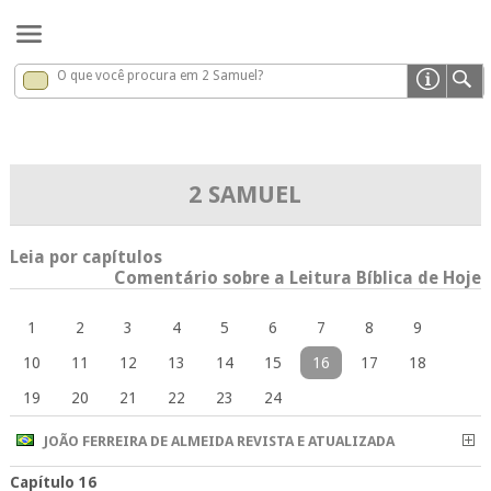
O que você procura em 2 Samuel?
2 Samuel
x
2 SAMUEL
Leia por capítulos
Comentário sobre a Leitura Bíblica de Hoje
1
2
3
4
5
6
7
8
9
10
11
12
13
14
15
16
17
18
19
20
21
22
23
24
JOÃO FERREIRA DE ALMEIDA REVISTA E ATUALIZADA
Capítulo 16