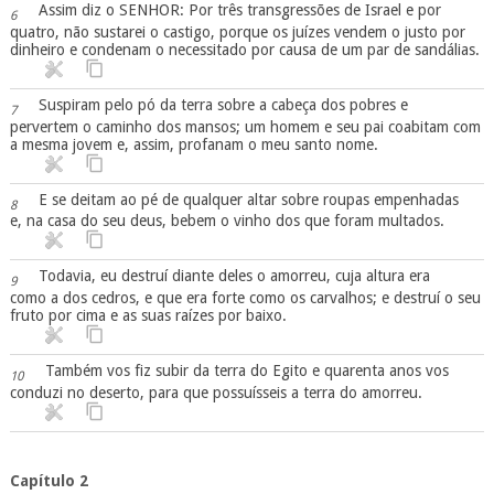
Assim diz o SENHOR: Por três transgressões de Israel e por
6
quatro, não sustarei o castigo, porque os juízes vendem o justo por
dinheiro e condenam o necessitado por causa de um par de sandálias.
Suspiram pelo pó da terra sobre a cabeça dos pobres e
7
pervertem o caminho dos mansos; um homem e seu pai coabitam com
a mesma jovem e, assim, profanam o meu santo nome.
E se deitam ao pé de qualquer altar sobre roupas empenhadas
8
e, na casa do seu deus, bebem o vinho dos que foram multados.
Todavia, eu destruí diante deles o amorreu, cuja altura era
9
como a dos cedros, e que era forte como os carvalhos; e destruí o seu
fruto por cima e as suas raízes por baixo.
Também vos fiz subir da terra do Egito e quarenta anos vos
10
conduzi no deserto, para que possuísseis a terra do amorreu.
Capítulo 2