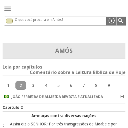
O que você procura em Amós?
Amós
x
AMÓS
Leia por capítulos
Comentário sobre a Leitura Bíblica de Hoje
1
2
3
4
5
6
7
8
9
JOÃO FERREIRA DE ALMEIDA REVISTA E ATUALIZADA
Capítulo 2
Ameaças contra diversas nações
Assim diz o SENHOR: Por três transgressões de Moabe e por
1