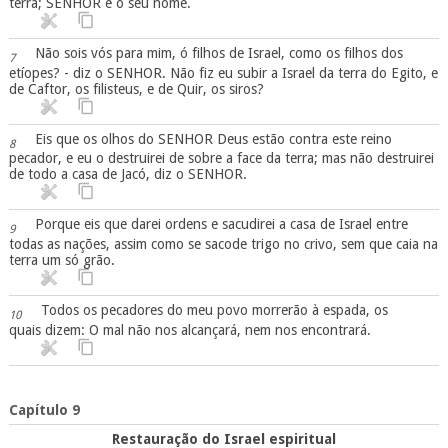
terra; SENHOR é o seu nome.
Não sois vós para mim, ó filhos de Israel, como os filhos dos
7
etíopes? - diz o SENHOR. Não fiz eu subir a Israel da terra do Egito, e
de Caftor, os filisteus, e de Quir, os siros?
Eis que os olhos do SENHOR Deus estão contra este reino
8
pecador, e eu o destruirei de sobre a face da terra; mas não destruirei
de todo a casa de Jacó, diz o SENHOR.
Porque eis que darei ordens e sacudirei a casa de Israel entre
9
todas as nações, assim como se sacode trigo no crivo, sem que caia na
terra um só grão.
Todos os pecadores do meu povo morrerão à espada, os
10
quais dizem: O mal não nos alcançará, nem nos encontrará.
Capítulo 9
Restauração do Israel espiritual