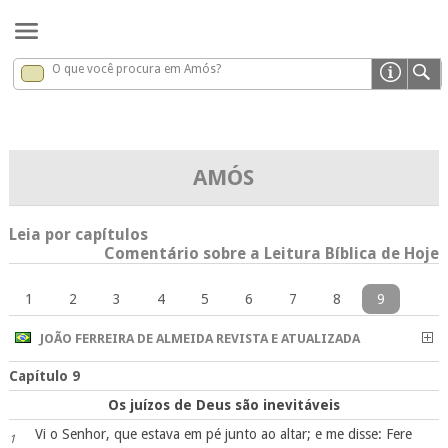
O que você procura em Amós?
Amós
x
AMÓS
Leia por capítulos
Comentário sobre a Leitura Bíblica de Hoje
1
2
3
4
5
6
7
8
9
JOÃO FERREIRA DE ALMEIDA REVISTA E ATUALIZADA
Capítulo 9
Os juízos de Deus são inevitáveis
Vi o Senhor, que estava em pé junto ao altar; e me disse: Fere
1