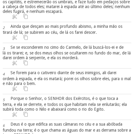
os capitéis, e estremecerão os umbrais, e faze tudo em pedaços sobre
a cabeça de todos eles; matarei à espada até ao último deles; nenhum
deles fugirá, e nenhum escapará.
Ainda que desçam ao mais profundo abismo, a minha mão os
2
tirará de lá; se subirem ao céu, de lá os farei descer.
Se se esconderem no cimo do Carmelo, de lá buscá-los-ei e de
3
lá os tirarei; e, se dos meus olhos se ocultarem no fundo do mar, de lá
darei ordem à serpente, e ela os morderá.
Se forem para o cativeiro diante de seus inimigos, ali darei
4
ordem à espada, e ela os matará; porei os olhos sobre eles, para o mal
e não para o bem.
Porque o Senhor, o SENHOR dos Exércitos, é o que toca a
5
terra, e ela se derrete, e todos os que habitam nela se enlutarão; ela
subirá toda como o Nilo e abaixará como o rio do Egito.
Deus é o que edifica as suas câmaras no céu e a sua abóbada
6
fundou na terra; é o que chama as águas do mar e as derrama sobre a