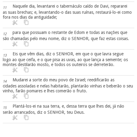
Naquele dia, levantarei o tabernáculo caído de Davi, repararei
11
as suas brechas; e, levantando-o das suas ruínas, restaurá-lo-ei como
fora nos dias da antiguidade;
para que possuam o restante de Edom e todas as nações que
12
são chamadas pelo meu nome, diz o SENHOR, que faz estas coisas.
Eis que vêm dias, diz o SENHOR, em que o que lavra segue
13
logo ao que ceifa, e o que pisa as uvas, ao que lança a semente; os
montes destilarão mosto, e todos os outeiros se derreterão.
Mudarei a sorte do meu povo de Israel; reedificarão as
14
cidades assoladas e nelas habitarão, plantarão vinhas e beberão o seu
vinho, farão pomares e lhes comerão o fruto.
Plantá-los-ei na sua terra, e, dessa terra que lhes dei, já não
15
serão arrancados, diz o SENHOR, teu Deus.