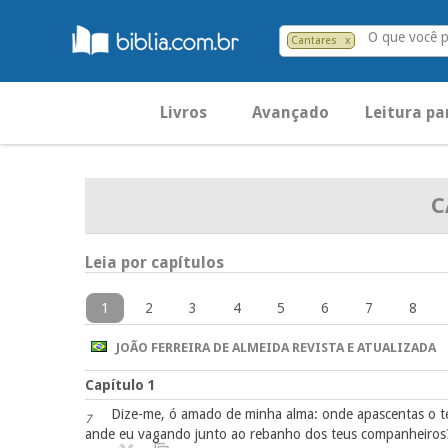
O que você 
Cantares
x
Livros
Avançado
Leitura pa
C
Leia por capítulos
1
2
3
4
5
6
7
8
JOÃO FERREIRA DE ALMEIDA REVISTA E ATUALIZADA
Capítulo 1
Dize-me, ó amado de minha alma: onde apascentas o te
7
ande eu vagando junto ao rebanho dos teus companheiros