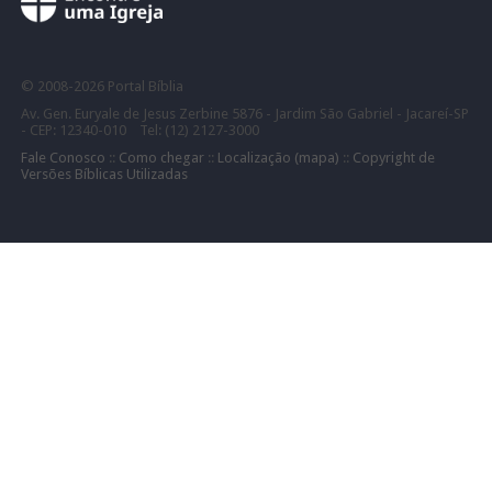
©
2008-
2026 Portal Bíblia
Av. Gen. Euryale de Jesus Zerbine 5876 - Jardim São Gabriel - Jacareí-SP
- CEP: 12340-010 Tel: (12) 2127-3000
Fale Conosco
::
Como chegar
::
Localização (mapa)
::
Copyright de
Versões Bíblicas Utilizadas