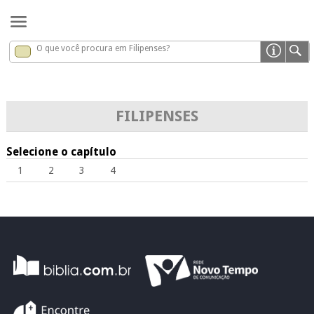
O que você procura em Filipenses?
Filipenses
x
FILIPENSES
Selecione o capítulo
1
2
3
4