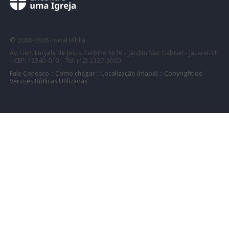
©
2008-
2026 Portal Bíblia
Av. Gen. Euryale de Jesus Zerbine 5876 - Jardim São Gabriel - Jacareí-SP
- CEP: 12340-010 Tel: (12) 2127-3000
Fale Conosco
::
Como chegar
::
Localização (mapa)
::
Copyright de
Versões Bíblicas Utilizadas