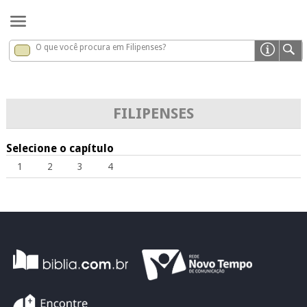
O que você procura em Filipenses?
Filipenses
x
FILIPENSES
Selecione o capítulo
1
2
3
4