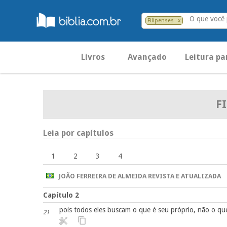
O que você 
Filipenses
x
Livros
Avançado
Leitura pa
F
Leia por capítulos
1
2
3
4
JOÃO FERREIRA DE ALMEIDA REVISTA E ATUALIZADA
Capítulo 2
pois todos eles buscam o que é seu próprio, não o que
21