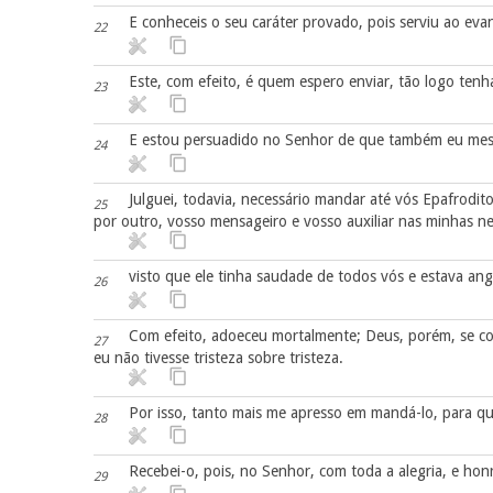
E conheceis o seu caráter provado, pois serviu ao eva
22
Este, com efeito, é quem espero enviar, tão logo tenha
23
E estou persuadido no Senhor de que também eu mesm
24
Julguei, todavia, necessário mandar até vós Epafrodit
25
por outro, vosso mensageiro e vosso auxiliar nas minhas ne
visto que ele tinha saudade de todos vós e estava an
26
Com efeito, adoeceu mortalmente; Deus, porém, se c
27
eu não tivesse tristeza sobre tristeza.
Por isso, tanto mais me apresso em mandá-lo, para qu
28
Recebei-o, pois, no Senhor, com toda a alegria, e ho
29