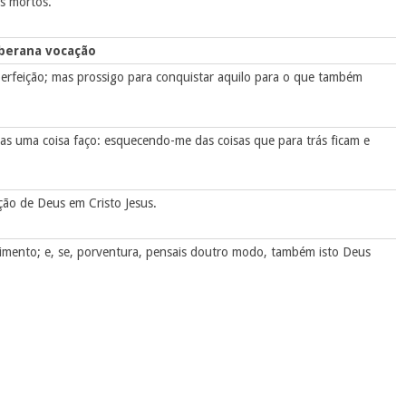
os mortos.
berana vocação
perfeição; mas prossigo para conquistar aquilo para o que também
as uma coisa faço: esquecendo-me das coisas que para trás ficam e
ção de Deus em Cristo Jesus.
timento; e, se, porventura, pensais doutro modo, também isto Deus
.
os da cruz de Cristo
am segundo o modelo que tendes em nós.