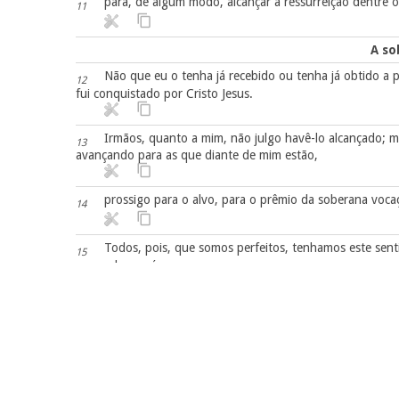
para, de algum modo, alcançar a ressurreição dentre 
11
A so
Não que eu o tenha já recebido ou tenha já obtido a 
12
fui conquistado por Cristo Jesus.
Irmãos, quanto a mim, não julgo havê-lo alcançado; m
13
avançando para as que diante de mim estão,
prossigo para o alvo, para o prêmio da soberana voca
14
Todos, pois, que somos perfeitos, tenhamos este sen
15
vos esclarecerá.
Todavia, andemos de acordo com o que já alcançamos
16
Os inimig
Irmãos, sede imitadores meus e observai os que and
17