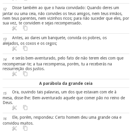
Disse também ao que o havia convidado: Quando deres um
12
jantar ou uma ceia, não convides os teus amigos, nem teus irmãos,
nem teus parentes, nem vizinhos ricos; para não suceder que eles, por
sua vez, te convidem e sejas recompensado.
Antes, ao dares um banquete, convida os pobres, os
13
aleijados, os coxos e os cegos;
e serás bem-aventurado, pelo fato de não terem eles com que
14
recompensar-te; a tua recompensa, porém, tu a receberás na
ressurreição dos justos.
A parábola da grande ceia
Ora, ouvindo tais palavras, um dos que estavam com ele à
15
mesa, disse-lhe: Bem-aventurado aquele que comer pão no reino de
Deus.
Ele, porém, respondeu: Certo homem deu uma grande ceia e
16
convidou muitos.