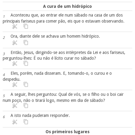
A cura de um hidrópico
Aconteceu que, ao entrar ele num sábado na casa de um dos
1
principais fariseus para comer pão, eis que o estavam observando.
Ora, diante dele se achava um homem hidrópico.
2
Então, Jesus, dirigindo-se aos intérpretes da Lei e aos fariseus,
3
perguntou-lhes: É ou não é lícito curar no sábado?
Eles, porém, nada disseram. E, tomando-o, o curou e o
4
despediu.
A seguir, lhes perguntou: Qual de vós, se o filho ou o boi cair
5
num poço, não o tirará logo, mesmo em dia de sábado?
A isto nada puderam responder.
6
Os primeiros lugares