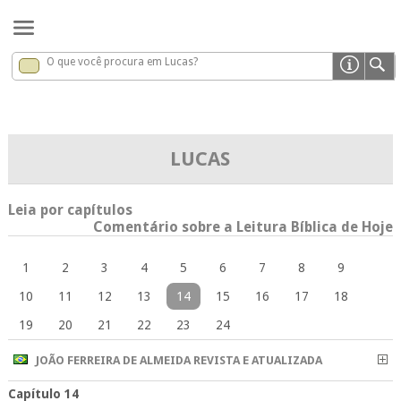
O que você procura em Lucas?
Lucas
x
LUCAS
Leia por capítulos
Comentário sobre a Leitura Bíblica de Hoje
1
2
3
4
5
6
7
8
9
10
11
12
13
14
15
16
17
18
19
20
21
22
23
24
JOÃO FERREIRA DE ALMEIDA REVISTA E ATUALIZADA
Capítulo 14