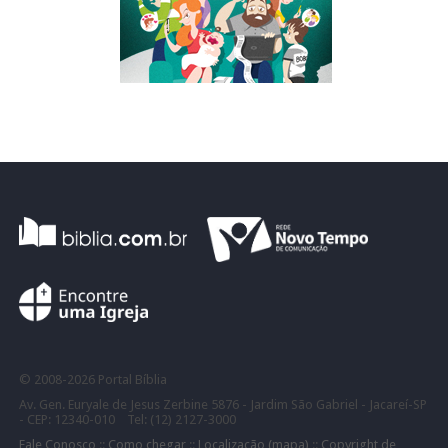
©
2008-
2026 Portal Bíblia
Av. Gen. Euryale de Jesus Zerbine 5876 - Jardim São Gabriel - Jacareí-SP
- CEP: 12340-010 Tel: (12) 2127-3000
Fale Conosco
::
Como chegar
::
Localização (mapa)
::
Copyright de