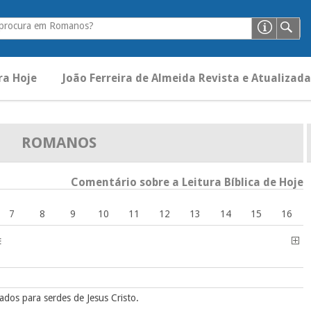
 procura em Romanos?
ra Hoje
João Ferreira de Almeida Revista e Atualizada
ROMANOS
Comentário sobre a Leitura Bíblica de Hoje
7
8
9
10
11
12
13
14
15
16
E
dos para serdes de Jesus Cristo.