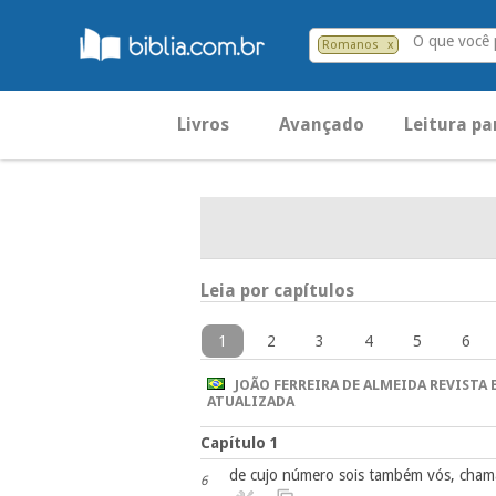
O que você
Romanos
x
Livros
Avançado
Leitura pa
Leia por capítulos
1
2
3
4
5
6
JOÃO FERREIRA DE ALMEIDA REVISTA 
ATUALIZADA
Capítulo 1
de cujo número sois também vós, chama
6