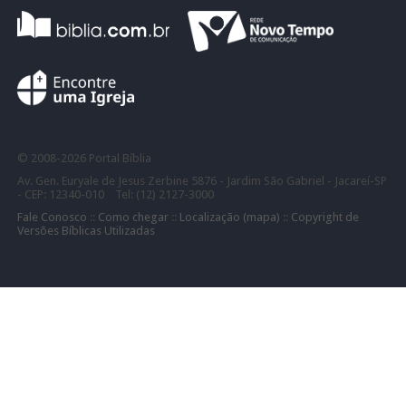
©
2008-
2026 Portal Bíblia
Av. Gen. Euryale de Jesus Zerbine 5876 - Jardim São Gabriel - Jacareí-SP
- CEP: 12340-010 Tel: (12) 2127-3000
Fale Conosco
::
Como chegar
::
Localização (mapa)
::
Copyright de
Versões Bíblicas Utilizadas