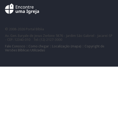
©
2008-
2026 Portal Bíblia
Av. Gen. Euryale de Jesus Zerbine 5876 - Jardim São Gabriel - Jacareí-SP
- CEP: 12340-010 Tel: (12) 2127-3000
Fale Conosco
::
Como chegar
::
Localização (mapa)
::
Copyright de
Versões Bíblicas Utilizadas