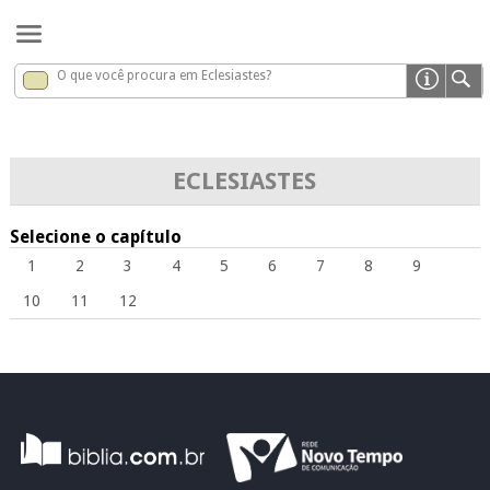
O que você procura em Eclesiastes?
Eclesiastes
x
ECLESIASTES
Selecione o capítulo
1
2
3
4
5
6
7
8
9
10
11
12