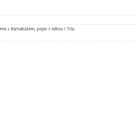
éma s Barnabášem, pojav s sebou i Tita.
 evangelium, kteréž káži mezi pohany, a zvláště pak znamenitějším,
nucen obřezati se,
i k vyšpehování svobody naší, kterouž máme v Kristu Ježíši, aby nás v
se, aby pravda evangelium zůstala u vás.
dáno, ač jací jsou někdy byli, mně potom nic není, Bůhť osoby
i nepřidali.