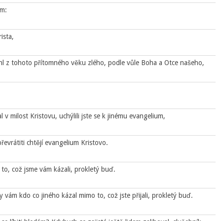
ým:
ista,
hl z tohoto přítomného věku zlého, podle vůle Boha a Otce našeho,
 v milost Kristovu, uchýlili jste se k jinému evangelium,
převrátiti chtějí evangelium Kristovo.
o, což jsme vám kázali, prokletý buď.
y vám kdo co jiného kázal mimo to, což jste přijali, prokletý buď.