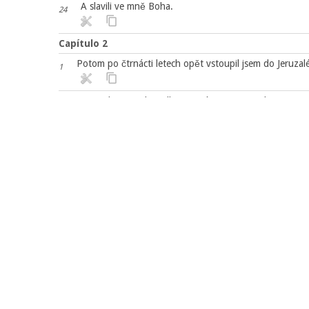
A slavili ve mně Boha.
24
Capítulo 2
Potom po čtrnácti letech opět vstoupil jsem do Jeruzal
1
Vstoupil jsem pak podle zjevení, a vypravoval jsem jim
2
abych snad nadarmo neběžel nyní i prve.
Ale ani Titus, kterýž se mnou byl, pohan byv, nebyl při
3
Totiž pro podešlé falešné bratří, kteříž se byli vloudil
4
službu podrobili.
Kterýmžto ani na chvilku neustoupili jsme a nepoddali 
5
Od těch pak, kteříž se zdadí něco býti, nic mi není při
6
člověka nepřijímá; ti, pravím, kteříž se něco zdadí býti, nic m