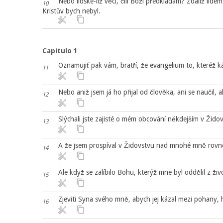
Nebo lidské-liž věci, čili Boží předkládám? Zdaliž lidem
10
Kristův bych nebyl.
Capítulo 1
Oznamujiť pak vám, bratří, že evangelium to, kteréž k
11
Nebo aniž jsem já ho přijal od člověka, ani se naučil, al
12
Slýchali jste zajisté o mém obcování někdejším v Židovstv
13
A že jsem prospíval v Židovstvu nad mnohé mně rovné
14
Ale když se zalíbilo Bohu, kterýž mne byl oddělil z ži
15
Zjeviti Syna svého mně, abych jej kázal mezi pohany, h
16