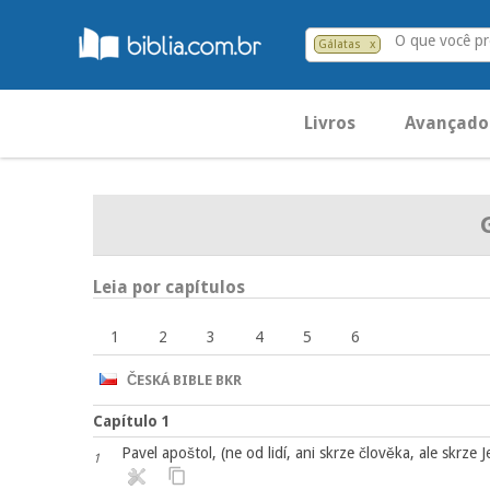
O que você pr
Gálatas
x
Livros
Avançado
Leia por capítulos
1
2
3
4
5
6
ČESKÁ BIBLE BKR
Capítulo 1
Pavel apoštol, (ne od lidí, ani skrze člověka, ale skrze J
1