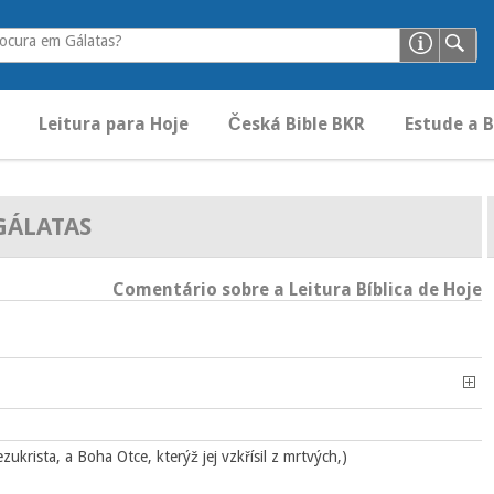
ocura em Gálatas?
Leitura para Hoje
Česká Bible BKR
Estude a B
GÁLATAS
Comentário sobre a Leitura Bíblica de Hoje
ezukrista, a Boha Otce, kterýž jej vzkřísil z mrtvých,)