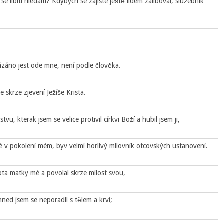
 se líbiti hledám? Kdybych se zajisté ještě lidem zaliboval, služebník
ázáno jest ode mne, není podle člověka.
e skrze zjevení Ježíše Krista.
u, kterak jsem se velice protivil církvi Boží a hubil jsem ji,
 v pokolení mém, byv velmi horlivý milovník otcovských ustanovení.
vota matky mé a povolal skrze milost svou,
ned jsem se neporadil s tělem a krví;