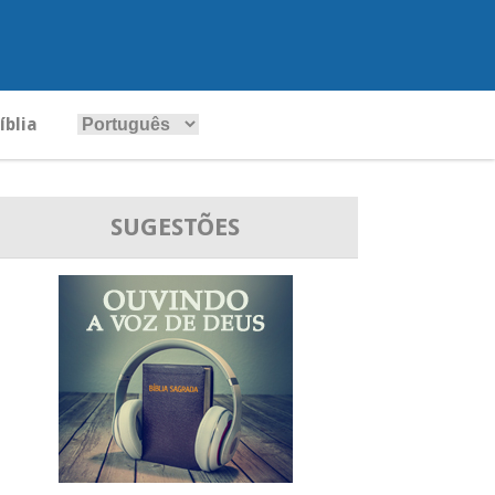
íblia
SUGESTÕES