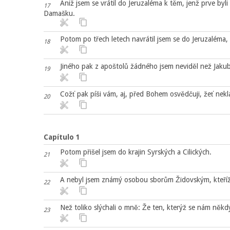
Aniž jsem se vrátil do Jeruzaléma k těm, jenž prve byli 
17
Damašku.
Potom po třech letech navrátil jsem se do Jeruzaléma, 
18
Jiného pak z apoštolů žádného jsem neviděl než Jakub
19
Cožť pak píši vám, aj, před Bohem osvědčuji, žeť nek
20
Capítulo 1
Potom přišel jsem do krajin Syrských a Cilických.
21
A nebyl jsem známý osobou sborům Židovským, kteříž b
22
Než toliko slýchali o mně: Že ten, kterýž se nám někdy 
23