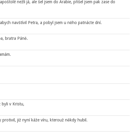
apoštolé nežli já, ale šel jsem do Arabie, přišel jsem pak zase do
abych navštívil Petra, a pobyl jsem u něho patnácte dní.
a, bratra Páně.
lamám.
yli v Kristu,
protivil, již nyní káže víru, kterouž někdy hubil.