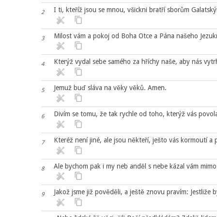
I ti, kteříž jsou se mnou, všickni bratří sborům Galatsk
2
Milost vám a pokoj od Boha Otce a Pána našeho Jezukr
3
Kterýž vydal sebe samého za hříchy naše, aby nás vytr
4
Jemuž buď sláva na věky věků. Amen.
5
Divím se tomu, že tak rychle od toho, kterýž vás povolal
6
Kteréž není jiné, ale jsou někteří, ješto vás kormoutí a 
7
Ale bychom pak i my neb anděl s nebe kázal vám mimo t
8
Jakož jsme již pověděli, a ještě znovu pravím: Jestliže b
9