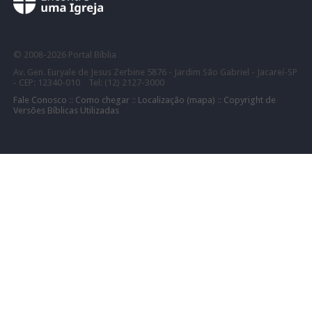
©
2008-
2026 Portal Bíblia
Av. Gen. Euryale de Jesus Zerbine 5876 - Jardim São Gabriel - Jacareí-SP
- CEP: 12340-010 Tel: (12) 2127-3000
Fale Conosco
::
Como chegar
::
Localização (mapa)
::
Copyright de
Versões Bíblicas Utilizadas