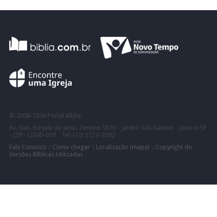
©
2008-
2026 Portal Bíblia
Av. Gen. Euryale de Jesus Zerbine 5876 - Jardim São Gabriel - Jacareí-SP
- CEP: 12340-010 Tel: (12) 2127-3000
Fale Conosco
::
Como chegar
::
Localização (mapa)
::
Copyright de
Versões Bíblicas Utilizadas