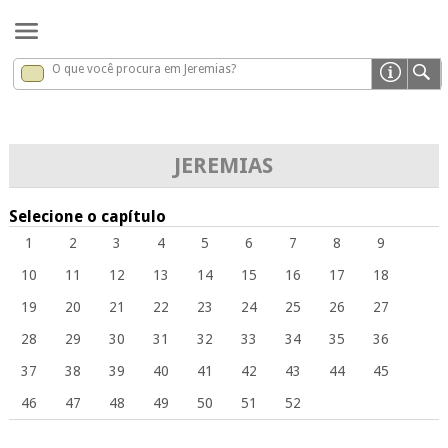
O que você procura em Jeremias?
Jeremias
x
JEREMIAS
Selecione o capítulo
1
2
3
4
5
6
7
8
9
10
11
12
13
14
15
16
17
18
19
20
21
22
23
24
25
26
27
28
29
30
31
32
33
34
35
36
37
38
39
40
41
42
43
44
45
46
47
48
49
50
51
52