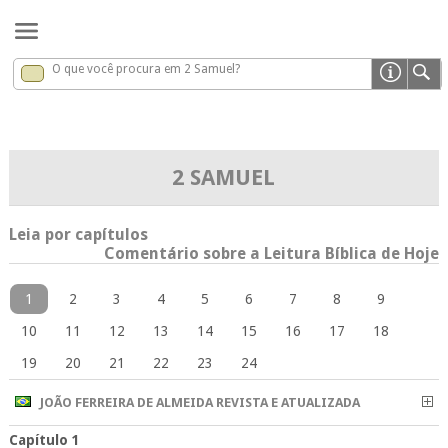
O que você procura em 2 Samuel?
2 Samuel
x
2 SAMUEL
Leia por capítulos
Comentário sobre a Leitura Bíblica de Hoje
1
2
3
4
5
6
7
8
9
10
11
12
13
14
15
16
17
18
19
20
21
22
23
24
JOÃO FERREIRA DE ALMEIDA REVISTA E ATUALIZADA
Capítulo 1