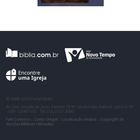
©
2008-
2026 Portal Bíblia
Av. Gen. Euryale de Jesus Zerbine 5876 - Jardim São Gabriel - Jacareí-SP
- CEP: 12340-010 Tel: (12) 2127-3000
Fale Conosco
::
Como chegar
::
Localização (mapa)
::
Copyright de
Versões Bíblicas Utilizadas