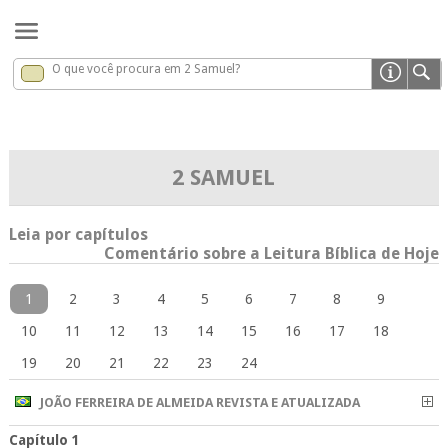
O que você procura em 2 Samuel?
2 Samuel
x
2 SAMUEL
Leia por capítulos
Comentário sobre a Leitura Bíblica de Hoje
1
2
3
4
5
6
7
8
9
10
11
12
13
14
15
16
17
18
19
20
21
22
23
24
JOÃO FERREIRA DE ALMEIDA REVISTA E ATUALIZADA
Capítulo 1