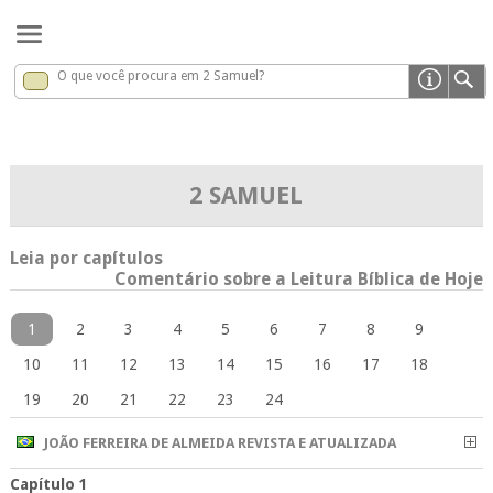
O que você procura em 2 Samuel?
2 Samuel
x
2 SAMUEL
Leia por capítulos
Comentário sobre a Leitura Bíblica de Hoje
1
2
3
4
5
6
7
8
9
10
11
12
13
14
15
16
17
18
19
20
21
22
23
24
JOÃO FERREIRA DE ALMEIDA REVISTA E ATUALIZADA
Capítulo 1