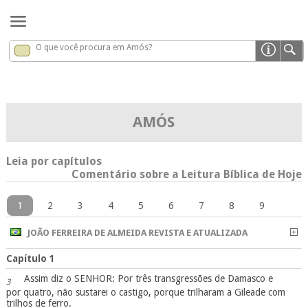
O que você procura em Amós?
Amós
x
AMÓS
Leia por capítulos
Comentário sobre a Leitura Bíblica de Hoje
1
2
3
4
5
6
7
8
9
JOÃO FERREIRA DE ALMEIDA REVISTA E ATUALIZADA
Capítulo 1
Assim diz o SENHOR: Por três transgressões de Damasco e
3
por quatro, não sustarei o castigo, porque trilharam a Gileade com
trilhos de ferro.