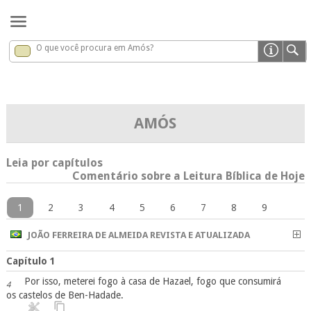
O que você procura em Amós?
Amós
x
AMÓS
Leia por capítulos
Comentário sobre a Leitura Bíblica de Hoje
1
2
3
4
5
6
7
8
9
JOÃO FERREIRA DE ALMEIDA REVISTA E ATUALIZADA
Capítulo 1
Por isso, meterei fogo à casa de Hazael, fogo que consumirá
4
os castelos de Ben-Hadade.