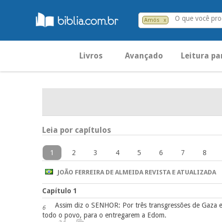
O que você pr
Amós
x
Livros
Avançado
Leitura pa
Leia por capítulos
1
2
3
4
5
6
7
8
JOÃO FERREIRA DE ALMEIDA REVISTA E ATUALIZADA
Capítulo 1
Assim diz o SENHOR: Por três transgressões de Gaza e 
6
todo o povo, para o entregarem a Edom.