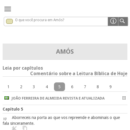
O que você procura em Amós?
Amós
x
AMÓS
Leia por capítulos
Comentário sobre a Leitura Bíblica de Hoje
1
2
3
4
5
6
7
8
9
JOÃO FERREIRA DE ALMEIDA REVISTA E ATUALIZADA
Capítulo 5
Aborreceis na porta ao que vos repreende e abominais o que
10
fala sinceramente.