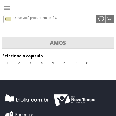
O que você procura em Amós?
Amós
x
AMÓS
Selecione o capítulo
1
2
3
4
5
6
7
8
9