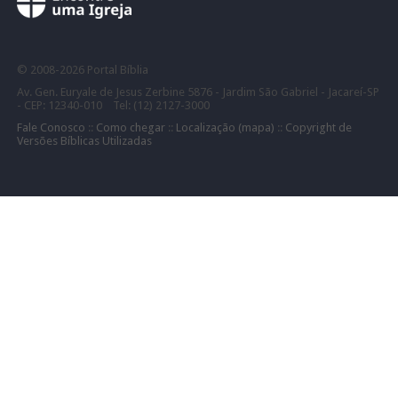
©
2008-
2026 Portal Bíblia
Av. Gen. Euryale de Jesus Zerbine 5876 - Jardim São Gabriel - Jacareí-SP
- CEP: 12340-010 Tel: (12) 2127-3000
Fale Conosco
::
Como chegar
::
Localização (mapa)
::
Copyright de
Versões Bíblicas Utilizadas