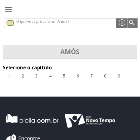
O que você procura em Amós?
Amós
x
AMÓS
Selecione o capítulo
1
2
3
4
5
6
7
8
9