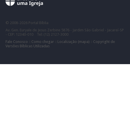
©
2008-
2026 Portal Bíblia
Av. Gen. Euryale de Jesus Zerbine 5876 - Jardim São Gabriel - Jacareí-SP
- CEP: 12340-010 Tel: (12) 2127-3000
Fale Conosco
::
Como chegar
::
Localização (mapa)
::
Copyright de
Versões Bíblicas Utilizadas