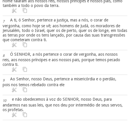
nome falaram aos nossos reis, nossos príncipes e nossos pais, como
também a todo o povo da terra.
A ti, ó Senhor, pertence a justiça, mas a nós, o corar de
7
vergonha, como hoje se vê; aos homens de Judá, os moradores de
Jerusalém, todo o Israel, quer os de perto, quer os de longe, em todas
as terras por onde os tens lançado, por causa das suas transgressões
que cometeram contra ti.
Ó SENHOR, a nós pertence o corar de vergonha, aos nossos
8
reis, aos nossos príncipes e aos nossos pais, porque temos pecado
contra ti.
Ao Senhor, nosso Deus, pertence a misericórdia e o perdão,
9
pois nos temos rebelado contra ele
e não obedecemos à voz do SENHOR, nosso Deus, para
10
andarmos nas suas leis, que nos deu por intermédio de seus servos,
os profetas.