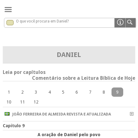
O que você procura em Daniel?
Daniel
x
DANIEL
Leia por capítulos
Comentário sobre a Leitura Bíblica de Hoje
1
2
3
4
5
6
7
8
9
10
11
12
JOÃO FERREIRA DE ALMEIDA REVISTA E ATUALIZADA
Capítulo 9
A oração de Daniel pelo povo