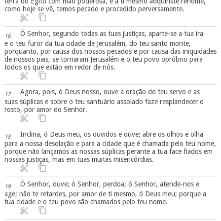
terra do Egito com mão poderosa, e a ti mesmo adquiriste renome,
como hoje se vê, temos pecado e procedido perversamente.
Ó Senhor, segundo todas as tuas justiças, aparte-se a tua ira
16
e o teu furor da tua cidade de Jerusalém, do teu santo monte,
porquanto, por causa dos nossos pecados e por causa das iniqüidades
de nossos pais, se tornaram Jerusalém e o teu povo opróbrio para
todos os que estão em redor de nós.
Agora, pois, ó Deus nosso, ouve a oração do teu servo e as
17
suas súplicas e sobre o teu santuário assolado faze resplandecer o
rosto, por amor do Senhor.
Inclina, ó Deus meu, os ouvidos e ouve; abre os olhos e olha
18
para a nossa desolação e para a cidade que é chamada pelo teu nome,
porque não lançamos as nossas súplicas perante a tua face fiados em
nossas justiças, mas em tuas muitas misericórdias.
Ó Senhor, ouve; ó Senhor, perdoa; ó Senhor, atende-nos e
19
age; não te retardes, por amor de ti mesmo, ó Deus meu; porque a
tua cidade e o teu povo são chamados pelo teu nome.