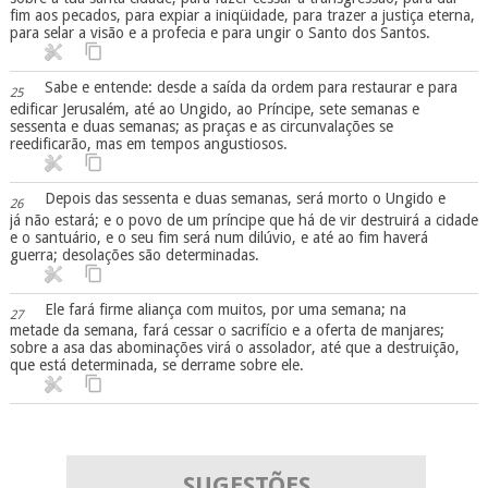
fim aos pecados, para expiar a iniqüidade, para trazer a justiça eterna,
para selar a visão e a profecia e para ungir o Santo dos Santos.
Sabe e entende: desde a saída da ordem para restaurar e para
25
edificar Jerusalém, até ao Ungido, ao Príncipe, sete semanas e
sessenta e duas semanas; as praças e as circunvalações se
reedificarão, mas em tempos angustiosos.
Depois das sessenta e duas semanas, será morto o Ungido e
26
já não estará; e o povo de um príncipe que há de vir destruirá a cidade
e o santuário, e o seu fim será num dilúvio, e até ao fim haverá
guerra; desolações são determinadas.
Ele fará firme aliança com muitos, por uma semana; na
27
metade da semana, fará cessar o sacrifício e a oferta de manjares;
sobre a asa das abominações virá o assolador, até que a destruição,
que está determinada, se derrame sobre ele.
SUGESTÕES