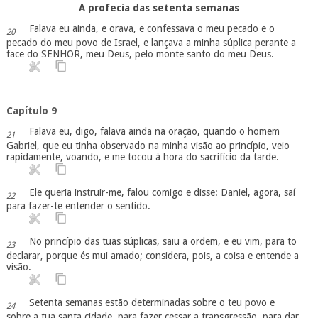
A profecia das setenta semanas
Falava eu ainda, e orava, e confessava o meu pecado e o
20
pecado do meu povo de Israel, e lançava a minha súplica perante a
face do SENHOR, meu Deus, pelo monte santo do meu Deus.
Capítulo 9
Falava eu, digo, falava ainda na oração, quando o homem
21
Gabriel, que eu tinha observado na minha visão ao princípio, veio
rapidamente, voando, e me tocou à hora do sacrifício da tarde.
Ele queria instruir-me, falou comigo e disse: Daniel, agora, saí
22
para fazer-te entender o sentido.
No princípio das tuas súplicas, saiu a ordem, e eu vim, para to
23
declarar, porque és mui amado; considera, pois, a coisa e entende a
visão.
Setenta semanas estão determinadas sobre o teu povo e
24
sobre a tua santa cidade, para fazer cessar a transgressão, para dar