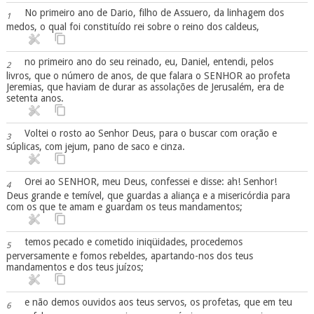
No primeiro ano de Dario, filho de Assuero, da linhagem dos
1
medos, o qual foi constituído rei sobre o reino dos caldeus,
no primeiro ano do seu reinado, eu, Daniel, entendi, pelos
2
livros, que o número de anos, de que falara o SENHOR ao profeta
Jeremias, que haviam de durar as assolações de Jerusalém, era de
setenta anos.
Voltei o rosto ao Senhor Deus, para o buscar com oração e
3
súplicas, com jejum, pano de saco e cinza.
Orei ao SENHOR, meu Deus, confessei e disse: ah! Senhor!
4
Deus grande e temível, que guardas a aliança e a misericórdia para
com os que te amam e guardam os teus mandamentos;
temos pecado e cometido iniqüidades, procedemos
5
perversamente e fomos rebeldes, apartando-nos dos teus
mandamentos e dos teus juízos;
e não demos ouvidos aos teus servos, os profetas, que em teu
6