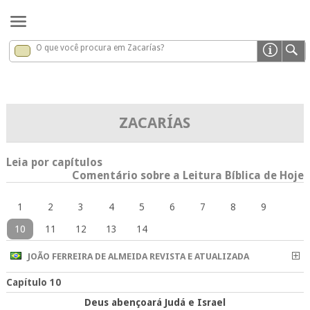
O que você procura em Zacarías?
Zacarías
x
ZACARÍAS
Leia por capítulos
Comentário sobre a Leitura Bíblica de Hoje
1
2
3
4
5
6
7
8
9
10
11
12
13
14
JOÃO FERREIRA DE ALMEIDA REVISTA E ATUALIZADA
Capítulo 10
Deus abençoará Judá e Israel