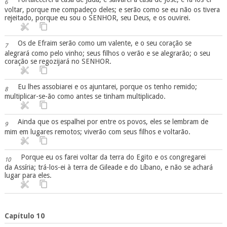
6
voltar, porque me compadeço deles; e serão como se eu não os tivera
rejeitado, porque eu sou o SENHOR, seu Deus, e os ouvirei.
Os de Efraim serão como um valente, e o seu coração se
7
alegrará como pelo vinho; seus filhos o verão e se alegrarão; o seu
coração se regozijará no SENHOR.
Eu lhes assobiarei e os ajuntarei, porque os tenho remido;
8
multiplicar-se-ão como antes se tinham multiplicado.
Ainda que os espalhei por entre os povos, eles se lembram de
9
mim em lugares remotos; viverão com seus filhos e voltarão.
Porque eu os farei voltar da terra do Egito e os congregarei
10
da Assíria; trá-los-ei à terra de Gileade e do Líbano, e não se achará
lugar para eles.
Capítulo 10