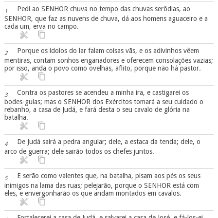
Pedi ao SENHOR chuva no tempo das chuvas serôdias, ao
1
SENHOR, que faz as nuvens de chuva, dá aos homens aguaceiro e a
cada um, erva no campo.
Porque os ídolos do lar falam coisas vãs, e os adivinhos vêem
2
mentiras, contam sonhos enganadores e oferecem consolações vazias;
por isso, anda o povo como ovelhas, aflito, porque não há pastor.
Contra os pastores se acendeu a minha ira, e castigarei os
3
bodes-guias; mas o SENHOR dos Exércitos tomará a seu cuidado o
rebanho, a casa de Judá, e fará desta o seu cavalo de glória na
batalha.
De Judá sairá a pedra angular; dele, a estaca da tenda; dele, o
4
arco de guerra; dele sairão todos os chefes juntos.
E serão como valentes que, na batalha, pisam aos pés os seus
5
inimigos na lama das ruas; pelejarão, porque o SENHOR está com
eles, e envergonharão os que andam montados em cavalos.
Fortalecerei a casa de Judá, e salvarei a casa de José, e fá-los-ei