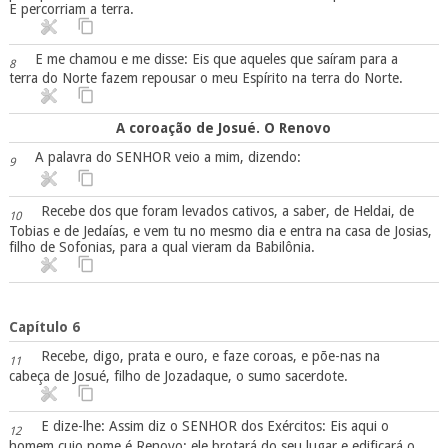
E percorriam a terra.
E me chamou e me disse: Eis que aqueles que saíram para a
8
terra do Norte fazem repousar o meu Espírito na terra do Norte.
A coroação de Josué. O Renovo
A palavra do SENHOR veio a mim, dizendo:
9
Recebe dos que foram levados cativos, a saber, de Heldai, de
10
Tobias e de Jedaías, e vem tu no mesmo dia e entra na casa de Josias,
filho de Sofonias, para a qual vieram da Babilônia.
Capítulo 6
Recebe, digo, prata e ouro, e faze coroas, e põe-nas na
11
cabeça de Josué, filho de Jozadaque, o sumo sacerdote.
E dize-lhe: Assim diz o SENHOR dos Exércitos: Eis aqui o
12
homem cujo nome é Renovo; ele brotará do seu lugar e edificará o