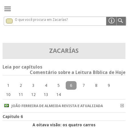
O que você procura em Zacarías?
Zacarías
x
ZACARÍAS
Leia por capítulos
Comentário sobre a Leitura Bíblica de Hoje
1
2
3
4
5
6
7
8
9
10
11
12
13
14
JOÃO FERREIRA DE ALMEIDA REVISTA E ATUALIZADA
Capítulo 6
A oitava visão: os quatro carros