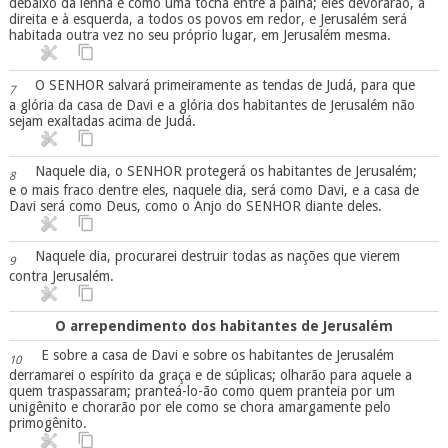
debaixo da lenha e como uma tocha entre a palha; eles devorarão, à
direita e à esquerda, a todos os povos em redor, e Jerusalém será
habitada outra vez no seu próprio lugar, em Jerusalém mesma.
O SENHOR salvará primeiramente as tendas de Judá, para que
7
a glória da casa de Davi e a glória dos habitantes de Jerusalém não
sejam exaltadas acima de Judá.
Naquele dia, o SENHOR protegerá os habitantes de Jerusalém;
8
e o mais fraco dentre eles, naquele dia, será como Davi, e a casa de
Davi será como Deus, como o Anjo do SENHOR diante deles.
Naquele dia, procurarei destruir todas as nações que vierem
9
contra Jerusalém.
O arrependimento dos habitantes de Jerusalém
E sobre a casa de Davi e sobre os habitantes de Jerusalém
10
derramarei o espírito da graça e de súplicas; olharão para aquele a
quem traspassaram; pranteá-lo-ão como quem pranteia por um
unigênito e chorarão por ele como se chora amargamente pelo
primogênito.