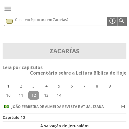
O que você procura em Zacarías?
Zacarías
x
ZACARÍAS
Leia por capítulos
Comentário sobre a Leitura Bíblica de Hoje
1
2
3
4
5
6
7
8
9
10
11
12
13
14
JOÃO FERREIRA DE ALMEIDA REVISTA E ATUALIZADA
Capítulo 12
A salvação de Jerusalém