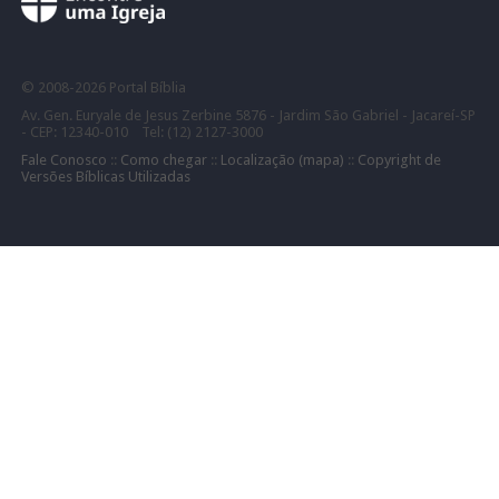
©
2008-
2026 Portal Bíblia
Av. Gen. Euryale de Jesus Zerbine 5876 - Jardim São Gabriel - Jacareí-SP
- CEP: 12340-010 Tel: (12) 2127-3000
Fale Conosco
::
Como chegar
::
Localização (mapa)
::
Copyright de
Versões Bíblicas Utilizadas