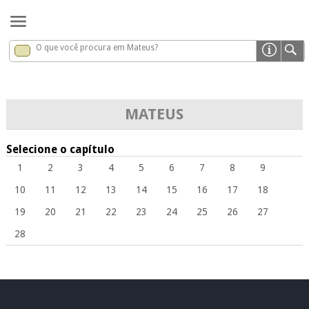
O que você procura em Mateus?
Mateus
x
MATEUS
Selecione o capítulo
1
2
3
4
5
6
7
8
9
10
11
12
13
14
15
16
17
18
19
20
21
22
23
24
25
26
27
28