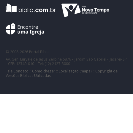
©
2008-
2026 Portal Bíblia
Av. Gen. Euryale de Jesus Zerbine 5876 - Jardim São Gabriel - Jacareí-SP
- CEP: 12340-010 Tel: (12) 2127-3000
Fale Conosco
::
Como chegar
::
Localização (mapa)
::
Copyright de
Versões Bíblicas Utilizadas