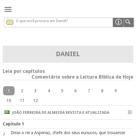
O que você procura em Daniel?
Daniel
x
DANIEL
Leia por capítulos
Comentário sobre a Leitura Bíblica de Hoje
1
2
3
4
5
6
7
8
9
10
11
12
JOÃO FERREIRA DE ALMEIDA REVISTA E ATUALIZADA
Capítulo 1
Disse o rei a Aspenaz, chefe dos seus eunucos, que trouxesse
3