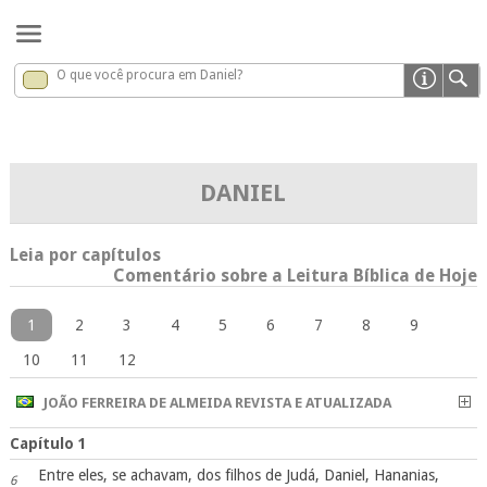
O que você procura em Daniel?
Daniel
x
DANIEL
Leia por capítulos
Comentário sobre a Leitura Bíblica de Hoje
1
2
3
4
5
6
7
8
9
10
11
12
JOÃO FERREIRA DE ALMEIDA REVISTA E ATUALIZADA
Capítulo 1
Entre eles, se achavam, dos filhos de Judá, Daniel, Hananias,
6