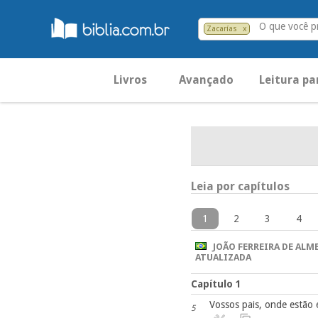
O que você p
Zacarías
x
Livros
Avançado
Leitura pa
Leia por capítulos
1
2
3
4
JOÃO FERREIRA DE ALME
ATUALIZADA
Capítulo 1
Vossos pais, onde estão 
5