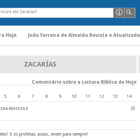
rocura em Zacarías?
ra Hoje
João Ferreira de Almeida Revista e Atualizada
ZACARÍAS
Comentário sobre a Leitura Bíblica de Hoje
5
6
7
8
9
10
11
12
13
14
IDA REVISTA E
eles? E os profetas, acaso, vivem para sempre?