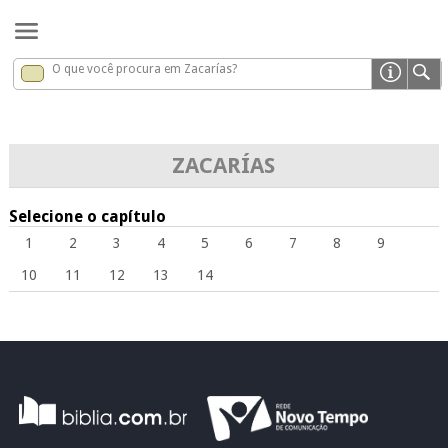
O que você procura em Zacarías?
Zacarías
x
ZACARÍAS
Selecione o capítulo
1
2
3
4
5
6
7
8
9
10
11
12
13
14