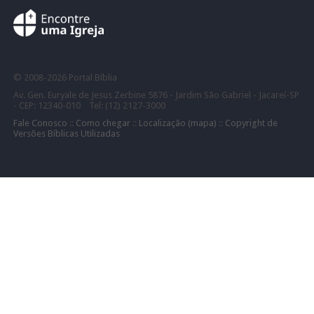
©
2008-
2026 Portal Bíblia
Av. Gen. Euryale de Jesus Zerbine 5876 - Jardim São Gabriel - Jacareí-SP
- CEP: 12340-010 Tel: (12) 2127-3000
Fale Conosco
::
Como chegar
::
Localização (mapa)
::
Copyright de
Versões Bíblicas Utilizadas