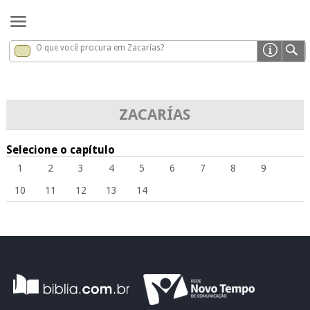
O que você procura em Zacarías?
Zacarías
x
ZACARÍAS
Selecione o capítulo
1
2
3
4
5
6
7
8
9
10
11
12
13
14