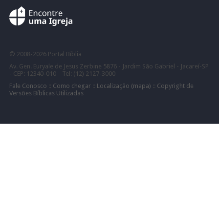
©
2008-
2026 Portal Bíblia
Av. Gen. Euryale de Jesus Zerbine 5876 - Jardim São Gabriel - Jacareí-SP
- CEP: 12340-010 Tel: (12) 2127-3000
Fale Conosco
::
Como chegar
::
Localização (mapa)
::
Copyright de
Versões Bíblicas Utilizadas