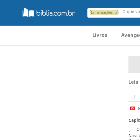
O que vo
Lamentações
x
Livros
Avança
Leia
1
K
Capít
O
1
Nasıl 