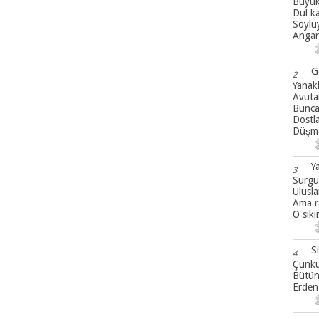
Büyükt
Dul k
Soyluy
Angar
Ge
2
Yanakl
Avutan
Bunca
Dostla
Düşma
Y
3
Sürgün
Ulusla
Ama r
O sıkı
S
4
Çünkü
Bütün 
Erden 