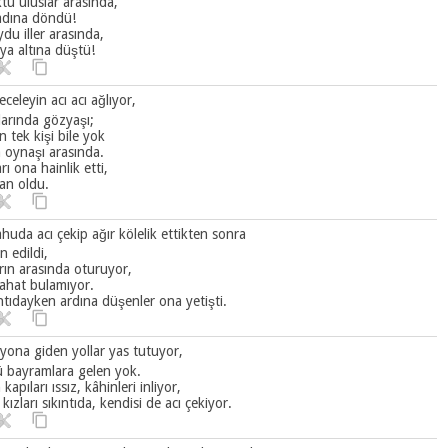
ü uluslar arasında,
adına döndü!
du iller arasında,
ya altına düştü!
celeyin acı acı ağlıyor,
arında gözyaşı;
 tek kişi bile yok
 oynaşı arasında.
rı ona hainlik etti,
n oldu.
ahuda acı çekip ağır kölelik ettikten sonra
 edildi,
rın arasında oturuyor,
ahat bulamıyor.
ntıdayken ardına düşenler ona yetişti.
iyona giden yollar yas tutuyor,
 bayramlara gelen yok.
kapıları ıssız, kâhinleri inliyor,
kızları sıkıntıda, kendisi de acı çekiyor.