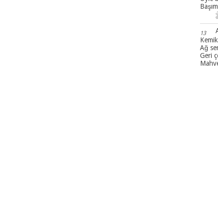
Başıma
13
Kemikl
Ağ ser
Geri ç
Mahve
14
RABbin
Boynu
Rab k
İnsanl
15
Gençle
Rab e
Üzüm 
16
Gözle
Çünkü