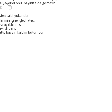
 yağdırdı onu. başınıza da gelmesin.››
Ateş saldı yukarıdan,
erimin içine işledi ateş;
di ayaklarıma,
evirdi beni;
tti, baygın kaldım bütün gün.
İsyanlarım boyunduruğa döndü,
 eliyle birbirine tutturulup
ma geçirildi, gücüm tükendi.
arşı duramadığım
arın eline verdi beni.
Hiçe saydı beni savunan yiğitleri,
rimi kırıp geçirmek için çağrı yaptı ordulara,
rden Yahuda kızını
sıkma çukurunda çiğnedi adeta.
‹‹Ağlıyorum bunlara,
rimden yaşlar boşanıyor;
 beni avutan,