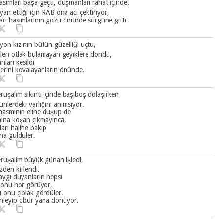
asımları başa geçti, düşmanları rahat içinde.
yan ettiği için RAB ona acı çektiriyor,
arı hasımlarının gözü önünde sürgüne gitti.
iyon kızının bütün güzelliği uçtu,
leri otlak bulamayan geyiklere döndü,
ları kesildi
erini kovalayanların önünde.
eruşalim sıkıntı içinde başıboş dolaşırken
ünlerdeki varlığını anımsıyor.
 hasmının eline düşüp de
mına koşan çıkmayınca,
arı haline bakıp
şına güldüler.
eruşalim büyük günah işledi,
den kirlendi.
aygı duyanların hepsi
 onu hor görüyor,
 onu çıplak gördüler.
inleyip öbür yana dönüyor.