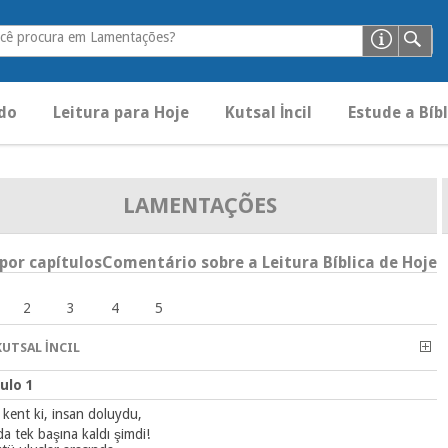
cê procura em Lamentações?
do
Leitura para Hoje
Kutsal İncil
Estude a Bíbl
LAMENTAÇÕES
 por capítulos
Comentário sobre a Leitura Bíblica de Hoje
2
3
4
5
UTSAL İNCIL
ulo 1
 kent ki, insan doluydu,
da tek başına kaldı şimdi!