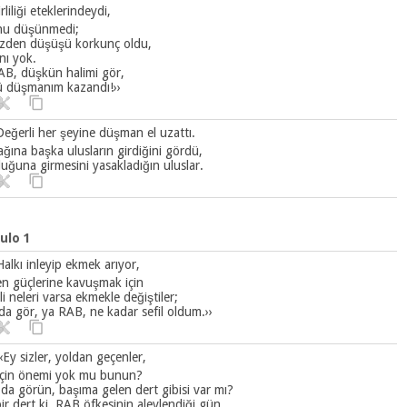
rliliği eteklerindeydi,
u düşünmedi;
zden düşüşü korkunç oldu,
nı yok.
AB, düşkün halimi gör,
 düşmanım kazandı!››
Değerli her şeyine düşman el uzattı.
ğına başka ulusların girdiğini gördü,
uğuna girmesini yasakladığın uluslar.
ulo 1
Halkı inleyip ekmek arıyor,
en güçlerine kavuşmak için
i neleri varsa ekmekle değiştiler;
da gör, ya RAB, ne kadar sefil oldum.››
‹‹Ey sizler, yoldan geçenler,
 için önemi yok mu bunun?
da görün, başıma gelen dert gibisi var mı?
ir dert ki, RAB öfkesinin alevlendiği gün