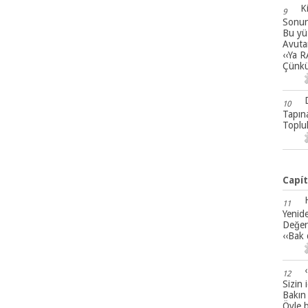
Ki
9
Sonun
Bu yü
Avuta
‹‹Ya R
Çünkü
10
Tapına
Toplul
Capít
11
Yenid
Değerl
‹‹Bak 
12
Sizin
Bakın 
Öyle b