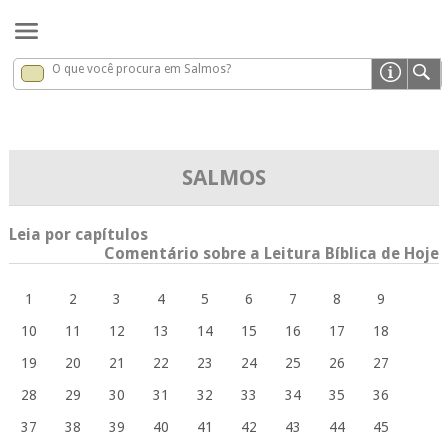
O que você procura em Salmos?
Salmos
x
SALMOS
Leia por capítulos
Comentário sobre a Leitura Bíblica de Hoje
1
2
3
4
5
6
7
8
9
10
11
12
13
14
15
16
17
18
19
20
21
22
23
24
25
26
27
28
29
30
31
32
33
34
35
36
37
38
39
40
41
42
43
44
45