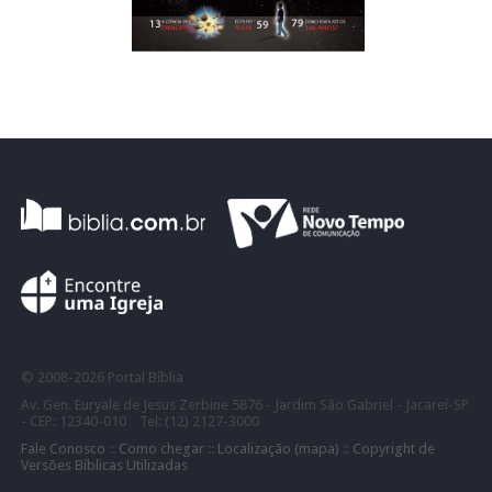
©
2008-
2026 Portal Bíblia
Av. Gen. Euryale de Jesus Zerbine 5876 - Jardim São Gabriel - Jacareí-SP
- CEP: 12340-010 Tel: (12) 2127-3000
Fale Conosco
::
Como chegar
::
Localização (mapa)
::
Copyright de
Versões Bíblicas Utilizadas