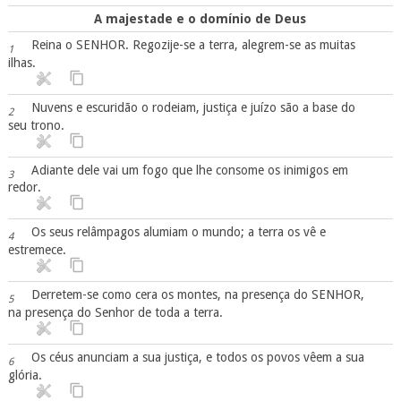
A majestade e o domínio de Deus
Reina o SENHOR. Regozije-se a terra, alegrem-se as muitas
1
ilhas.
Nuvens e escuridão o rodeiam, justiça e juízo são a base do
2
seu trono.
Adiante dele vai um fogo que lhe consome os inimigos em
3
redor.
Os seus relâmpagos alumiam o mundo; a terra os vê e
4
estremece.
Derretem-se como cera os montes, na presença do SENHOR,
5
na presença do Senhor de toda a terra.
Os céus anunciam a sua justiça, e todos os povos vêem a sua
6
glória.