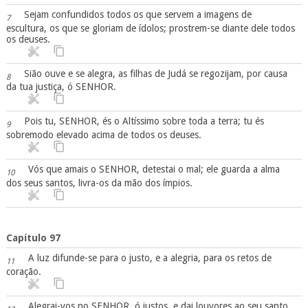
Sejam confundidos todos os que servem a imagens de
7
escultura, os que se gloriam de ídolos; prostrem-se diante dele todos
os deuses.
Sião ouve e se alegra, as filhas de Judá se regozijam, por causa
8
da tua justiça, ó SENHOR.
Pois tu, SENHOR, és o Altíssimo sobre toda a terra; tu és
9
sobremodo elevado acima de todos os deuses.
Vós que amais o SENHOR, detestai o mal; ele guarda a alma
10
dos seus santos, livra-os da mão dos ímpios.
Capítulo 97
A luz difunde-se para o justo, e a alegria, para os retos de
11
coração.
Alegrai-vos no SENHOR, ó justos, e dai louvores ao seu santo