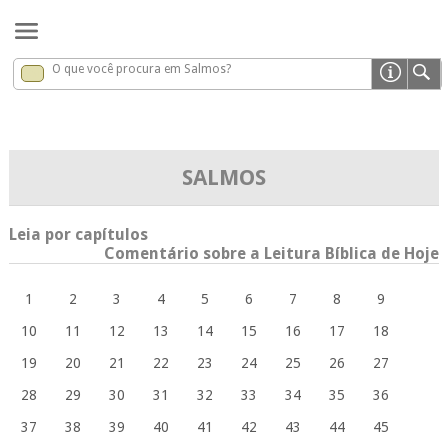
O que você procura em Salmos?
Salmos
x
SALMOS
Leia por capítulos
Comentário sobre a Leitura Bíblica de Hoje
1
2
3
4
5
6
7
8
9
10
11
12
13
14
15
16
17
18
19
20
21
22
23
24
25
26
27
28
29
30
31
32
33
34
35
36
37
38
39
40
41
42
43
44
45