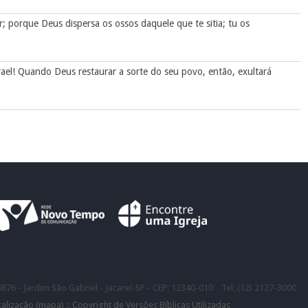
porque Deus dispersa os ossos daquele que te sitia; tu os
rael! Quando Deus restaurar a sorte do seu povo, então, exultará
5876 - Jardim São Gabriel - Jacareí-SP - CEP: 12340-010 Tel: (12) 2127-3000
calização (mapa)
::
Copyright de Versões Bíblicas Utilizadas