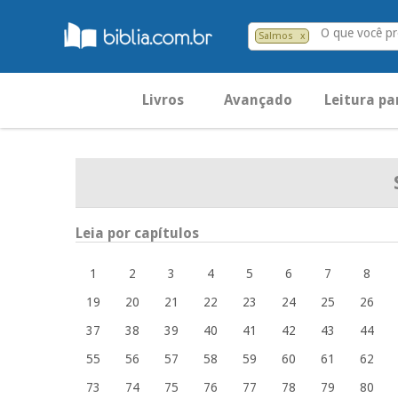
O que você p
Salmos
x
Livros
Avançado
Leitura pa
Leia por capítulos
1
2
3
4
5
6
7
8
19
20
21
22
23
24
25
26
37
38
39
40
41
42
43
44
55
56
57
58
59
60
61
62
73
74
75
76
77
78
79
80