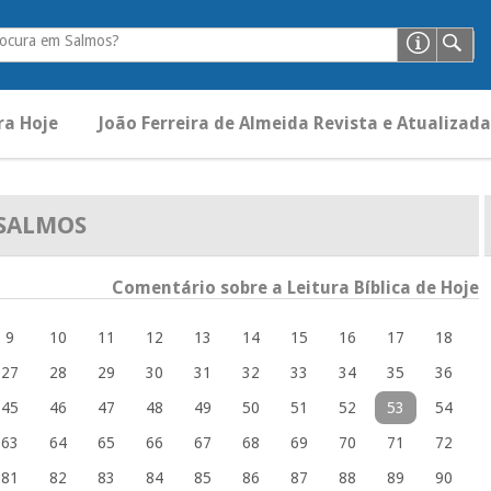
rocura em Salmos?
ra Hoje
João Ferreira de Almeida Revista e Atualizada
SALMOS
Comentário sobre a Leitura Bíblica de Hoje
9
10
11
12
13
14
15
16
17
18
27
28
29
30
31
32
33
34
35
36
45
46
47
48
49
50
51
52
53
54
63
64
65
66
67
68
69
70
71
72
81
82
83
84
85
86
87
88
89
90