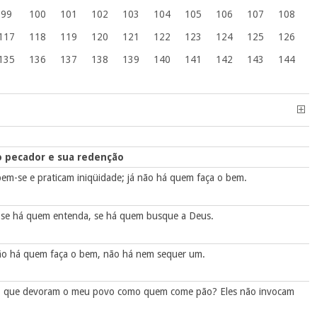
99
100
101
102
103
104
105
106
107
108
117
118
119
120
121
122
123
124
125
126
135
136
137
138
139
140
141
142
143
144
o pecador e sua redenção
em-se e praticam iniqüidade; já não há quem faça o bem.
r se há quem entenda, se há quem busque a Deus.
ão há quem faça o bem, não há nem sequer um.
es, que devoram o meu povo como quem come pão? Eles não invocam