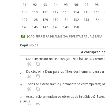
91
92
93
94
95
96
97
98
109
110
111
112
113
114
115
116
127
128
129
130
131
132
133
134
145
146
147
148
149
150
JOÃO FERREIRA DE ALMEIDA REVISTA E ATUALIZADA
Capítulo 53
A corrupção d
Diz o insensato no seu coração: Não há Deus. Corromp
1
Do céu, olha Deus para os filhos dos homens, para ve
2
Todos se extraviaram e juntamente se corromperam; n
3
Acaso, não entendem os obreiros da iniqüidade? Ess
4
a Deus.