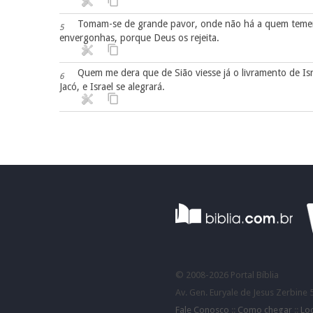
Tomam-se de grande pavor, onde não há a quem temer; 
5
envergonhas, porque Deus os rejeita.
Quem me dera que de Sião viesse já o livramento de Is
6
Jacó, e Israel se alegrará.
©
2008-
2026 Portal Bíblia
Av. Gen. Euryale de Jesus Zerbine 
Fale Conosco
::
Como chegar
::
Lo