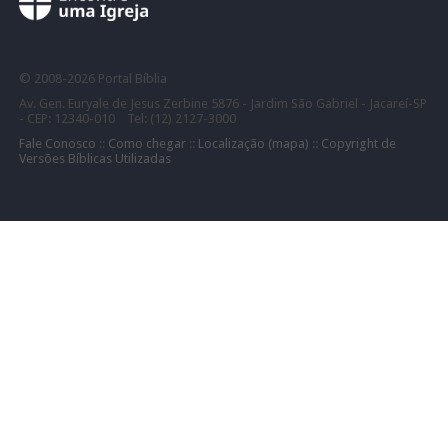
©
2008-
2026 Portal Bíblia
Av. Gen. Euryale de Jesus Zerbine 5876 - Jardim São Gabriel - Jacareí-SP
- CEP: 12340-010 Tel: (12) 2127-3000
Fale Conosco
::
Como chegar
::
Localização (mapa)
::
Copyright de
Versões Bíblicas Utilizadas