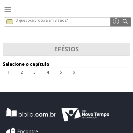
O que você procura em Efésios?
Efésios
x
EFÉSIOS
Selecione o capítulo
1
2
3
4
5
6