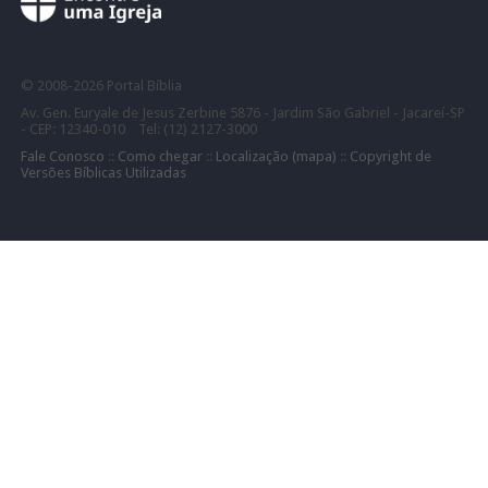
©
2008-
2026 Portal Bíblia
Av. Gen. Euryale de Jesus Zerbine 5876 - Jardim São Gabriel - Jacareí-SP
- CEP: 12340-010 Tel: (12) 2127-3000
Fale Conosco
::
Como chegar
::
Localização (mapa)
::
Copyright de
Versões Bíblicas Utilizadas