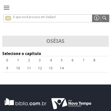
O que você procura em Oséias?
Oséias
x
OSÉIAS
Selecione o capítulo
0
1
2
3
4
5
6
7
8
9
10
11
12
13
14