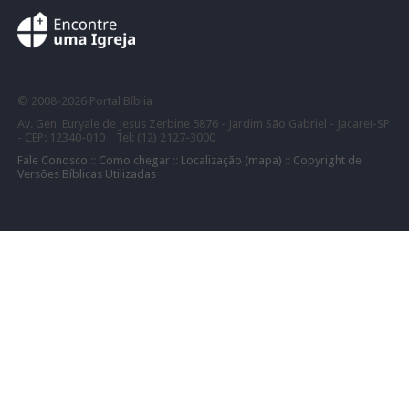
©
2008-
2026 Portal Bíblia
Av. Gen. Euryale de Jesus Zerbine 5876 - Jardim São Gabriel - Jacareí-SP
- CEP: 12340-010 Tel: (12) 2127-3000
Fale Conosco
::
Como chegar
::
Localização (mapa)
::
Copyright de
Versões Bíblicas Utilizadas